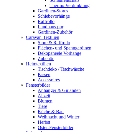
Schlaufenschals
Thermo Verdunklung
Gardinen-Stores
Schiebevorhänge
Raffrollo
Landhaus pur
Gardinen-Zubehör
Caravan-Textilien
Store & Raffrollo
Flächen- und Spanngardinen
Dekopaneele Vorhänge
Zubehör
Heimtextilien
Tischdeko / Tischwäsche
Kissen
Accessoires
Fensterbilder
Anhänger & Girlanden
Allzeit
Blumen
Tiere
Küche & Bad
Weihnacht und Winter
Herbst
Oster-Fensterbilder