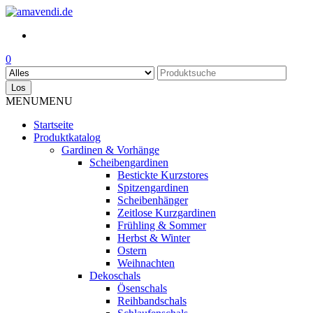
Skip
to
the
content
0
Los
MENU
MENU
Startseite
Produktkatalog
Gardinen & Vorhänge
Scheibengardinen
Bestickte Kurzstores
Spitzengardinen
Scheibenhänger
Zeitlose Kurzgardinen
Frühling & Sommer
Herbst & Winter
Ostern
Weihnachten
Dekoschals
Ösenschals
Reihbandschals