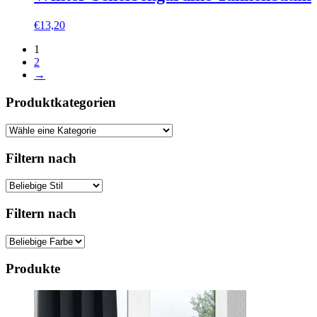
€
13,20
1
2
→
Produktkategorien
Filtern nach
Filtern nach
Produkte