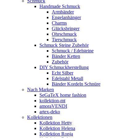
Schmuck
Handmade Schmuck
Armbänder
Engelanhänger
Charms
Glücksbringer
Ohrschmuck
Tierschmuck
Schmuck Steine Zubehör
Schmuck / Edelsteine
Bänder Ketten
Zubehör
DIY Schmuckherstellung
Echt Silber
Edelstahl Metall
Bänder Kordeln Schnüre
Nach Marken
SeGaTeX home fashion
kollektion-mt
amoraVENDI
artex-deko
Kollektionen
Kollektion Hetty
Kollektion Helena
Kollektion Ronja