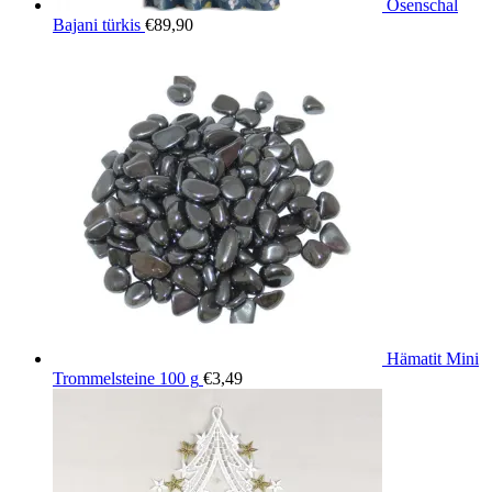
Ösenschal
Bajani türkis
€
89,90
Hämatit Mini
Trommelsteine 100 g
€
3,49