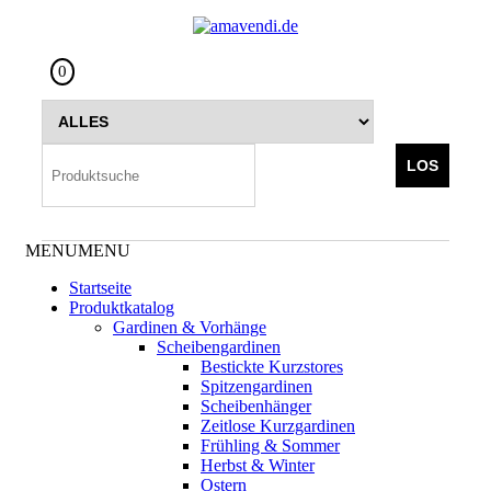
Skip
to
the
0
content
LOS
MENU
MENU
Startseite
Produktkatalog
Gardinen & Vorhänge
Scheibengardinen
Bestickte Kurzstores
Spitzengardinen
Scheibenhänger
Zeitlose Kurzgardinen
Frühling & Sommer
Herbst & Winter
Ostern