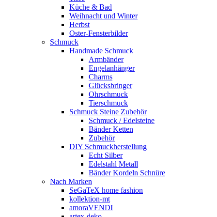
Küche & Bad
Weihnacht und Winter
Herbst
Oster-Fensterbilder
Schmuck
Handmade Schmuck
Armbänder
Engelanhänger
Charms
Glücksbringer
Ohrschmuck
Tierschmuck
Schmuck Steine Zubehör
Schmuck / Edelsteine
Bänder Ketten
Zubehör
DIY Schmuckherstellung
Echt Silber
Edelstahl Metall
Bänder Kordeln Schnüre
Nach Marken
SeGaTeX home fashion
kollektion-mt
amoraVENDI
artex-deko