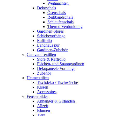
Weihnachten
Dekoschals
Ösenschals
Reihbandschals
Schlaufenschals
Thermo Verdunklung
Gardinen-Stores
Schiebevorhänge
Raffrollo
Landhaus pur
Gardinen-Zubehör
Caravan-Textilien
Store & Raffrollo
Flächen- und Spanngardinen
Dekopaneele Vorhänge
Zubehör
Heimtextilien
Tischdeko / Tischwäsche
Kissen
Accessoires
Fensterbilder
Anhänger & Girlanden
Allzeit
Blumen
Tiere