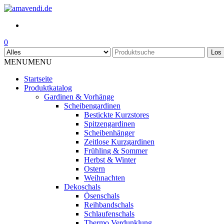
Skip
to
the
content
0
Los
MENU
MENU
Startseite
Produktkatalog
Gardinen & Vorhänge
Scheibengardinen
Bestickte Kurzstores
Spitzengardinen
Scheibenhänger
Zeitlose Kurzgardinen
Frühling & Sommer
Herbst & Winter
Ostern
Weihnachten
Dekoschals
Ösenschals
Reihbandschals
Schlaufenschals
Thermo Verdunklung