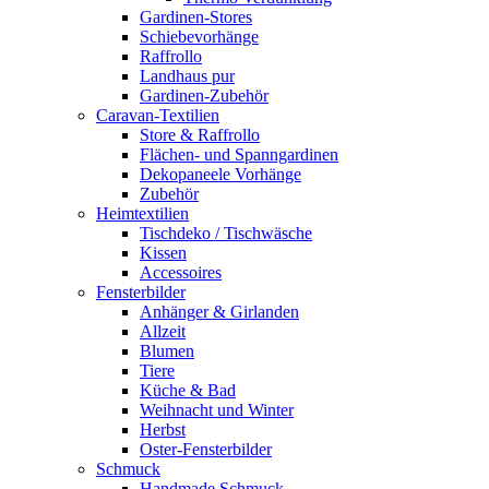
Gardinen-Stores
Schiebevorhänge
Raffrollo
Landhaus pur
Gardinen-Zubehör
Caravan-Textilien
Store & Raffrollo
Flächen- und Spanngardinen
Dekopaneele Vorhänge
Zubehör
Heimtextilien
Tischdeko / Tischwäsche
Kissen
Accessoires
Fensterbilder
Anhänger & Girlanden
Allzeit
Blumen
Tiere
Küche & Bad
Weihnacht und Winter
Herbst
Oster-Fensterbilder
Schmuck
Handmade Schmuck