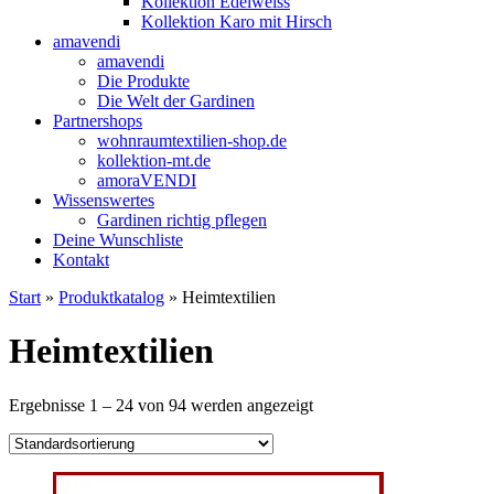
Kollektion Edelweiss
Kollektion Karo mit Hirsch
amavendi
amavendi
Die Produkte
Die Welt der Gardinen
Partnershops
wohnraumtextilien-shop.de
kollektion-mt.de
amoraVENDI
Wissenswertes
Gardinen richtig pflegen
Deine Wunschliste
Kontakt
Start
»
Produktkatalog
» Heimtextilien
Heimtextilien
Ergebnisse 1 – 24 von 94 werden angezeigt