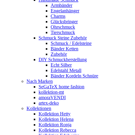
Armbänder
Engelanhänger
Charms
Glücksbringer
Ohrschmuck
Tierschmuck
Schmuck Steine Zubehör
Schmuck / Edelsteine
Bänder Ketten
Zubehör
DIY Schmuckherstellung
Echt Silber
Edelstahl Metall
Bänder Kordeln Schnüre
Nach Marken
SeGaTeX home fashion
kollektion-mt
amoraVENDI
artex-deko
Kollektionen
Kollektion Hetty
Kollektion Helena
Kollektion Ronja
Kollektion Rebecca