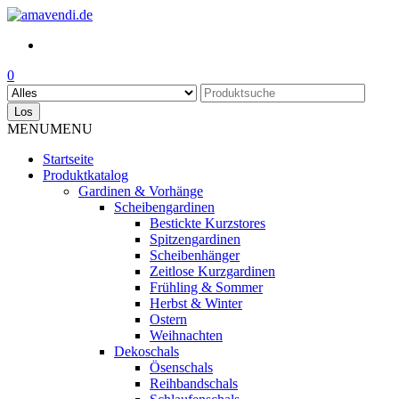
Skip
to
the
content
0
Los
MENU
MENU
Startseite
Produktkatalog
Gardinen & Vorhänge
Scheibengardinen
Bestickte Kurzstores
Spitzengardinen
Scheibenhänger
Zeitlose Kurzgardinen
Frühling & Sommer
Herbst & Winter
Ostern
Weihnachten
Dekoschals
Ösenschals
Reihbandschals