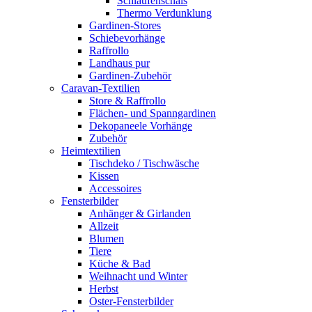
Schlaufenschals
Thermo Verdunklung
Gardinen-Stores
Schiebevorhänge
Raffrollo
Landhaus pur
Gardinen-Zubehör
Caravan-Textilien
Store & Raffrollo
Flächen- und Spanngardinen
Dekopaneele Vorhänge
Zubehör
Heimtextilien
Tischdeko / Tischwäsche
Kissen
Accessoires
Fensterbilder
Anhänger & Girlanden
Allzeit
Blumen
Tiere
Küche & Bad
Weihnacht und Winter
Herbst
Oster-Fensterbilder