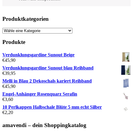
Produktkategorien
Produkte
Verdunklungsgardine Sunout Beige
€
45,90
Verdunklungsgardine Sunout blau Reihband
€
39,95
Melli in Blau 2 Dekoschals kariert Reihband
€
45,90
Engel-Anhänger Rosenquarz Serafin
€
3,60
10 Perlkappen Halbschale Blüte 5 mm echt Silber
€
2,20
amavendi – dein Shoppingkatalog