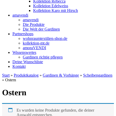
Kollektion Rebecca
Kollektion Edelweiss
Kollektion Karo mit Hirsch
amavendi
amavendi
Die Produkte
Die Welt der Gardinen
Partnershops
wohnraumtextilien-shop.de
kollektion-mt.de
amoraVENDI
Wissenswertes
Gardinen richtig pflegen
Deine Wunschliste
Kontakt
Start
»
Produktkatalog
»
Gardinen & Vorhänge
»
Scheibengardinen
» Ostern
Ostern
Es wurden keine Produkte gefunden, die deiner
Auswahl entsprechen.