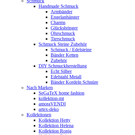
Schmuck
Handmade Schmuck
Armbänder
Engelanhänger
Charms
Glücksbringer
Ohrschmuck
Tierschmuck
Schmuck Steine Zubehör
Schmuck / Edelsteine
Bänder Ketten
Zubehör
DIY Schmuckherstellung
Echt Silber
Edelstahl Metall
Bänder Kordeln Schnüre
Nach Marken
SeGaTeX home fashion
kollektion-mt
amoraVENDI
artex-deko
Kollektionen
Kollektion Hetty
Kollektion Helena
Kollektion Ronja