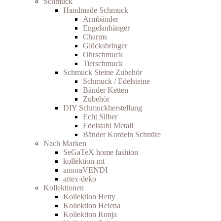
Schmuck
Handmade Schmuck
Armbänder
Engelanhänger
Charms
Glücksbringer
Ohrschmuck
Tierschmuck
Schmuck Steine Zubehör
Schmuck / Edelsteine
Bänder Ketten
Zubehör
DIY Schmuckherstellung
Echt Silber
Edelstahl Metall
Bänder Kordeln Schnüre
Nach Marken
SeGaTeX home fashion
kollektion-mt
amoraVENDI
artex-deko
Kollektionen
Kollektion Hetty
Kollektion Helena
Kollektion Ronja