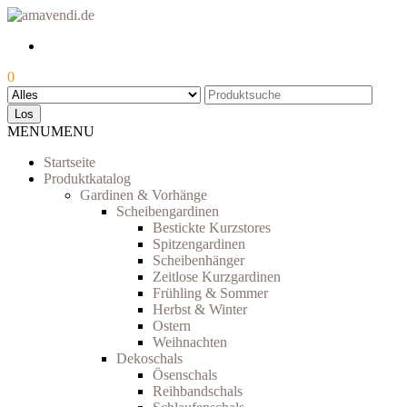
Skip
to
the
content
0
Los
MENU
MENU
Startseite
Produktkatalog
Gardinen & Vorhänge
Scheibengardinen
Bestickte Kurzstores
Spitzengardinen
Scheibenhänger
Zeitlose Kurzgardinen
Frühling & Sommer
Herbst & Winter
Ostern
Weihnachten
Dekoschals
Ösenschals
Reihbandschals