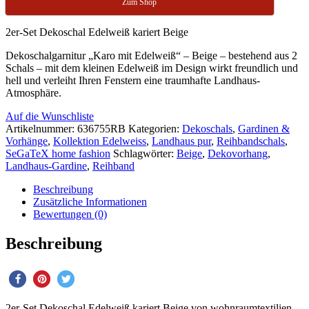
Zum Shop
2er-Set Dekoschal Edelweiß kariert Beige
Dekoschalgarnitur „Karo mit Edelweiß“ – Beige – bestehend aus 2
Schals – mit dem kleinen Edelweiß im Design wirkt freundlich und
hell und verleiht Ihren Fenstern eine traumhafte Landhaus-
Atmosphäre.
Auf die Wunschliste
Artikelnummer:
636755RB
Kategorien:
Dekoschals
,
Gardinen &
Vorhänge
,
Kollektion Edelweiss
,
Landhaus pur
,
Reihbandschals
,
SeGaTeX home fashion
Schlagwörter:
Beige
,
Dekovorhang
,
Landhaus-Gardine
,
Reihband
Beschreibung
Zusätzliche Informationen
Bewertungen (0)
Beschreibung
2er-Set Dekoschal Edelweiß kariert Beige von wohnraumtextilien-