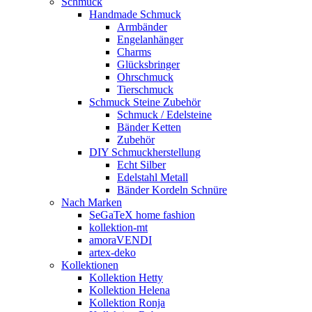
Schmuck
Handmade Schmuck
Armbänder
Engelanhänger
Charms
Glücksbringer
Ohrschmuck
Tierschmuck
Schmuck Steine Zubehör
Schmuck / Edelsteine
Bänder Ketten
Zubehör
DIY Schmuckherstellung
Echt Silber
Edelstahl Metall
Bänder Kordeln Schnüre
Nach Marken
SeGaTeX home fashion
kollektion-mt
amoraVENDI
artex-deko
Kollektionen
Kollektion Hetty
Kollektion Helena
Kollektion Ronja