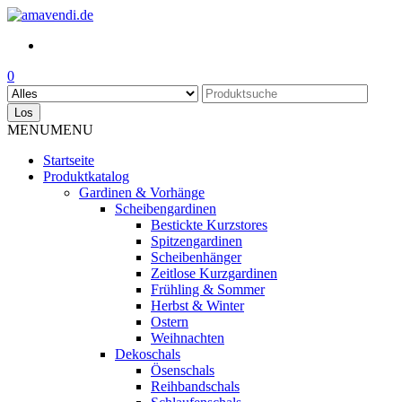
Skip
to
the
content
0
Los
MENU
MENU
Startseite
Produktkatalog
Gardinen & Vorhänge
Scheibengardinen
Bestickte Kurzstores
Spitzengardinen
Scheibenhänger
Zeitlose Kurzgardinen
Frühling & Sommer
Herbst & Winter
Ostern
Weihnachten
Dekoschals
Ösenschals
Reihbandschals