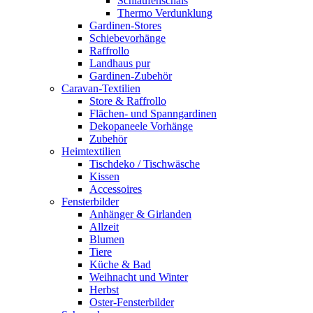
Schlaufenschals
Thermo Verdunklung
Gardinen-Stores
Schiebevorhänge
Raffrollo
Landhaus pur
Gardinen-Zubehör
Caravan-Textilien
Store & Raffrollo
Flächen- und Spanngardinen
Dekopaneele Vorhänge
Zubehör
Heimtextilien
Tischdeko / Tischwäsche
Kissen
Accessoires
Fensterbilder
Anhänger & Girlanden
Allzeit
Blumen
Tiere
Küche & Bad
Weihnacht und Winter
Herbst
Oster-Fensterbilder