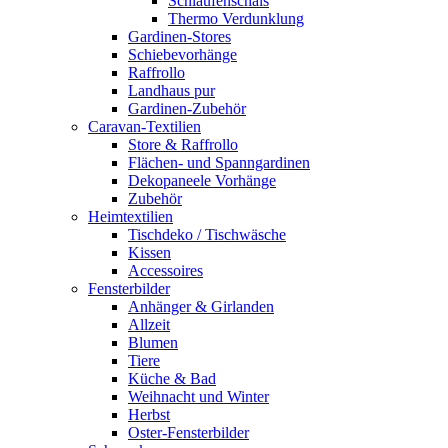
Schlaufenschals
Thermo Verdunklung
Gardinen-Stores
Schiebevorhänge
Raffrollo
Landhaus pur
Gardinen-Zubehör
Caravan-Textilien
Store & Raffrollo
Flächen- und Spanngardinen
Dekopaneele Vorhänge
Zubehör
Heimtextilien
Tischdeko / Tischwäsche
Kissen
Accessoires
Fensterbilder
Anhänger & Girlanden
Allzeit
Blumen
Tiere
Küche & Bad
Weihnacht und Winter
Herbst
Oster-Fensterbilder