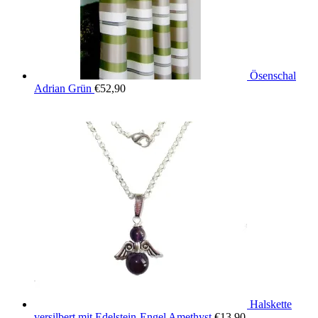
Ösenschal
Adrian Grün
€
52,90
Halskette
versilbert mit Edelstein-Engel Amethyst
€
13,90