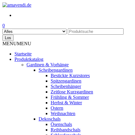
Skip
to
the
content
0
Los
MENU
MENU
Startseite
Produktkatalog
Gardinen & Vorhänge
Scheibengardinen
Bestickte Kurzstores
Spitzengardinen
Scheibenhänger
Zeitlose Kurzgardinen
Frühling & Sommer
Herbst & Winter
Ostern
Weihnachten
Dekoschals
Ösenschals
Reihbandschals