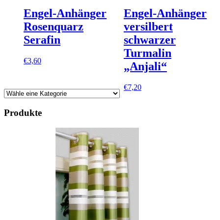
Engel-Anhänger
Engel-Anhänger
Rosenquarz
versilbert
Serafin
schwarzer
Turmalin
€
3,60
„Anjali“
€
7,20
Produkte