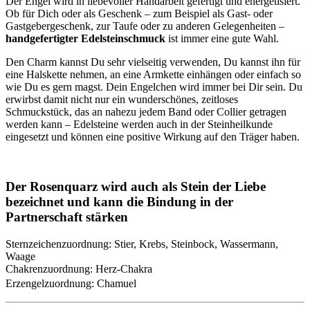
Der Engel wird in liebevoller Handarbeit gefertigt und energetisiert.
Ob für Dich oder als Geschenk – zum Beispiel als Gast- oder
Gastgebergeschenk, zur Taufe oder zu anderen Gelegenheiten –
handgefertigter Edelsteinschmuck
ist immer eine gute Wahl.
Den Charm kannst Du sehr vielseitig verwenden, Du kannst ihn für
eine Halskette nehmen, an eine Armkette einhängen oder einfach so
wie Du es gern magst. Dein Engelchen wird immer bei Dir sein.
Du
erwirbst damit nicht nur ein wunderschönes, zeitloses
Schmuckstück, das an nahezu jedem Band oder Collier getragen
werden kann – Edelsteine werden auch in der Steinheilkunde
eingesetzt und können eine positive Wirkung auf den Träger haben.
Der Rosenquarz wird auch als Stein der Liebe
bezeichnet und kann die Bindung in der
Partnerschaft stärken
Sternzeichenzuordnung: Stier, Krebs, Steinbock, Wassermann,
Waage
Chakrenzuordnung: Herz-Chakra
Erzengelzuordnung: Chamuel