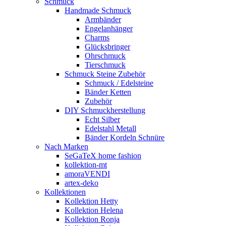
Schmuck
Handmade Schmuck
Armbänder
Engelanhänger
Charms
Glücksbringer
Ohrschmuck
Tierschmuck
Schmuck Steine Zubehör
Schmuck / Edelsteine
Bänder Ketten
Zubehör
DIY Schmuckherstellung
Echt Silber
Edelstahl Metall
Bänder Kordeln Schnüre
Nach Marken
SeGaTeX home fashion
kollektion-mt
amoraVENDI
artex-deko
Kollektionen
Kollektion Hetty
Kollektion Helena
Kollektion Ronja