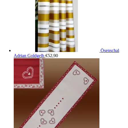
Ösenschal
Adrian Goldgelb
€
52,90