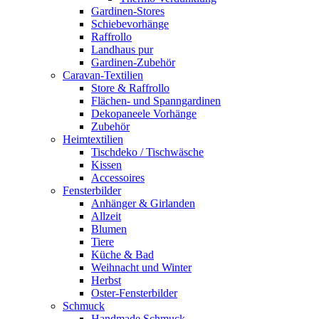
Gardinen-Stores
Schiebevorhänge
Raffrollo
Landhaus pur
Gardinen-Zubehör
Caravan-Textilien
Store & Raffrollo
Flächen- und Spanngardinen
Dekopaneele Vorhänge
Zubehör
Heimtextilien
Tischdeko / Tischwäsche
Kissen
Accessoires
Fensterbilder
Anhänger & Girlanden
Allzeit
Blumen
Tiere
Küche & Bad
Weihnacht und Winter
Herbst
Oster-Fensterbilder
Schmuck
Handmade Schmuck