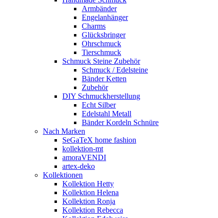
Armbänder
Engelanhänger
Charms
Glücksbringer
Ohrschmuck
Tierschmuck
Schmuck Steine Zubehör
Schmuck / Edelsteine
Bänder Ketten
Zubehör
DIY Schmuckherstellung
Echt Silber
Edelstahl Metall
Bänder Kordeln Schnüre
Nach Marken
SeGaTeX home fashion
kollektion-mt
amoraVENDI
artex-deko
Kollektionen
Kollektion Hetty
Kollektion Helena
Kollektion Ronja
Kollektion Rebecca