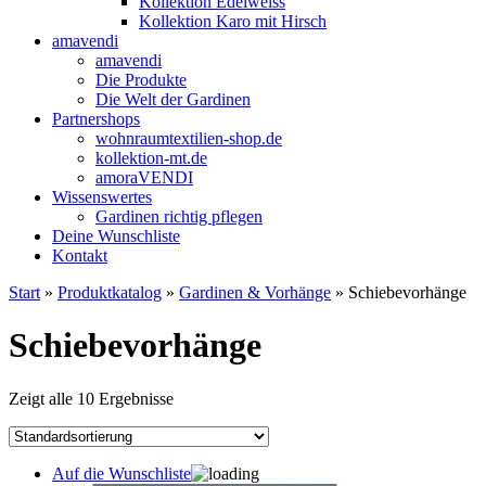
Kollektion Edelweiss
Kollektion Karo mit Hirsch
amavendi
amavendi
Die Produkte
Die Welt der Gardinen
Partnershops
wohnraumtextilien-shop.de
kollektion-mt.de
amoraVENDI
Wissenswertes
Gardinen richtig pflegen
Deine Wunschliste
Kontakt
Start
»
Produktkatalog
»
Gardinen & Vorhänge
» Schiebevorhänge
Schiebevorhänge
Zeigt alle 10 Ergebnisse
Auf die Wunschliste