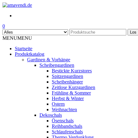
Skip
to
the
content
0
Los
MENU
MENU
Startseite
Produktkatalog
Gardinen & Vorhänge
Scheibengardinen
Bestickte Kurzstores
Spitzengardinen
Scheibenhänger
Zeitlose Kurzgardinen
Frühling & Sommer
Herbst & Winter
Ostern
Weihnachten
Dekoschals
Ösenschals
Reihbandschals
Schlaufenschals
Thermo Verdunklung