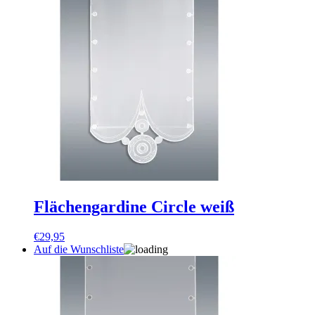
Flächengardine Circle weiß
€
29,95
Auf die Wunschliste