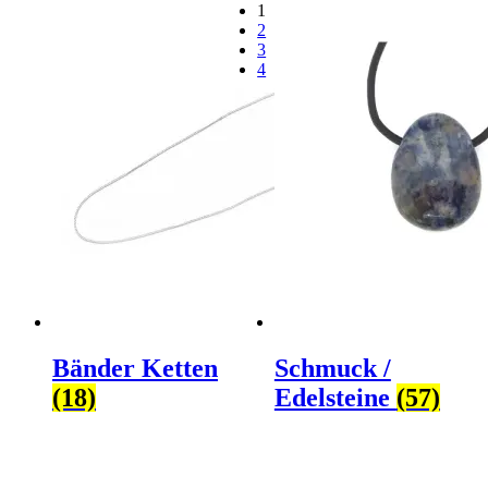
1
2
3
4
Bänder Ketten
Schmuck /
(18)
Edelsteine
(57)