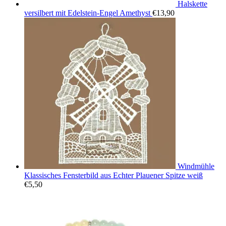
Halskette
versilbert mit Edelstein-Engel Amethyst
€
13,90
Windmühle
Klassisches Fensterbild aus Echter Plauener Spitze weiß
€
5,50