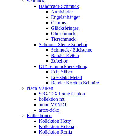
Schmuck
Handmade Schmuck
Armbänder
Engelanhänger
Charms
Glücksbringer
Ohrschmuck
Tierschmuck
Schmuck Steine Zubehör
Schmuck / Edelsteine
Bänder Ketten
Zubehör
DIY Schmuckherstellung
Echt Silber
Edelstahl Metall
Bänder Kordeln Schnüre
Nach Marken
SeGaTeX home fashion
kollektion-mt
amoraVENDI
artex-deko
Kollektionen
Kollektion Hetty
Kollektion Helena
Kollektion Ronja