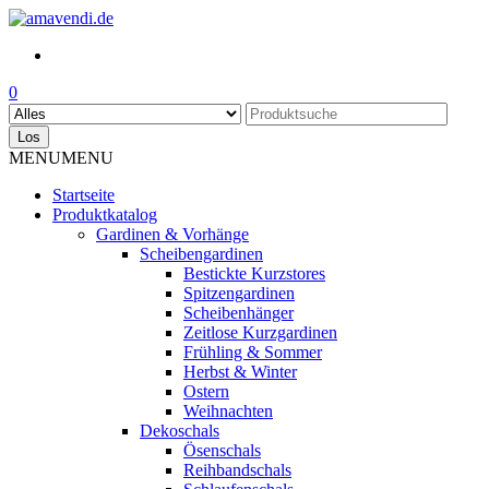
Skip
to
the
content
0
Los
MENU
MENU
Startseite
Produktkatalog
Gardinen & Vorhänge
Scheibengardinen
Bestickte Kurzstores
Spitzengardinen
Scheibenhänger
Zeitlose Kurzgardinen
Frühling & Sommer
Herbst & Winter
Ostern
Weihnachten
Dekoschals
Ösenschals
Reihbandschals