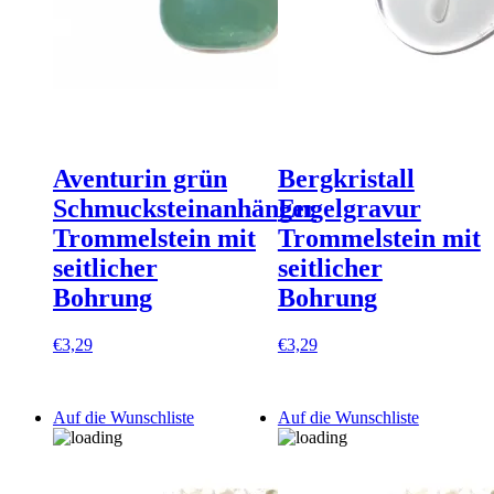
Aventurin grün
Bergkristall
Schmucksteinanhänger
Engelgravur
Trommelstein mit
Trommelstein mit
seitlicher
seitlicher
Bohrung
Bohrung
€
3,29
€
3,29
Auf die Wunschliste
Auf die Wunschliste