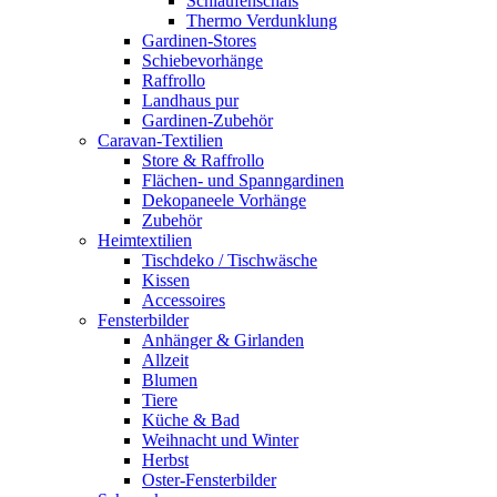
Schlaufenschals
Thermo Verdunklung
Gardinen-Stores
Schiebevorhänge
Raffrollo
Landhaus pur
Gardinen-Zubehör
Caravan-Textilien
Store & Raffrollo
Flächen- und Spanngardinen
Dekopaneele Vorhänge
Zubehör
Heimtextilien
Tischdeko / Tischwäsche
Kissen
Accessoires
Fensterbilder
Anhänger & Girlanden
Allzeit
Blumen
Tiere
Küche & Bad
Weihnacht und Winter
Herbst
Oster-Fensterbilder