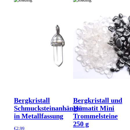
Bergkristall
Bergkristall und
Schmucksteinanhänger
Hämatit Mini
in Metallfassung
Trommelsteine
250 g
€
2,99