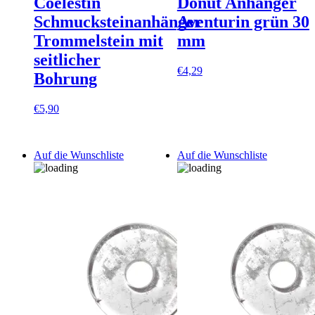
Coelestin
Donut Anhänger
Schmucksteinanhänger
Aventurin grün 30
Trommelstein mit
mm
seitlicher
€
4,29
Bohrung
€
5,90
Auf die Wunschliste
Auf die Wunschliste