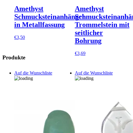
Amethyst
Amethyst
Schmucksteinanhänger
Schmucksteinanhä
in Metallfassung
Trommelstein mit
seitlicher
€
3,50
Bohrung
€
3,69
Produkte
Auf die Wunschliste
Auf die Wunschliste