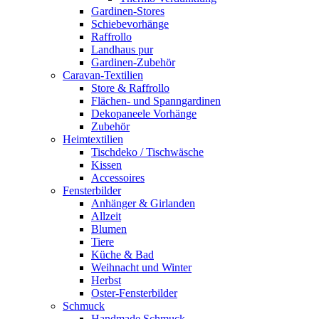
Gardinen-Stores
Schiebevorhänge
Raffrollo
Landhaus pur
Gardinen-Zubehör
Caravan-Textilien
Store & Raffrollo
Flächen- und Spanngardinen
Dekopaneele Vorhänge
Zubehör
Heimtextilien
Tischdeko / Tischwäsche
Kissen
Accessoires
Fensterbilder
Anhänger & Girlanden
Allzeit
Blumen
Tiere
Küche & Bad
Weihnacht und Winter
Herbst
Oster-Fensterbilder
Schmuck
Handmade Schmuck