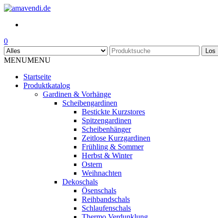
Skip
to
the
content
0
Los
MENU
MENU
Startseite
Produktkatalog
Gardinen & Vorhänge
Scheibengardinen
Bestickte Kurzstores
Spitzengardinen
Scheibenhänger
Zeitlose Kurzgardinen
Frühling & Sommer
Herbst & Winter
Ostern
Weihnachten
Dekoschals
Ösenschals
Reihbandschals
Schlaufenschals
Thermo Verdunklung