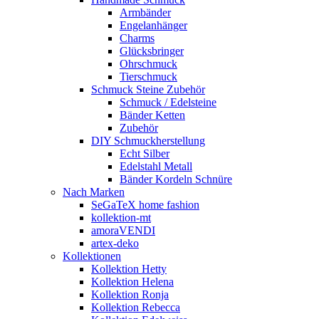
Armbänder
Engelanhänger
Charms
Glücksbringer
Ohrschmuck
Tierschmuck
Schmuck Steine Zubehör
Schmuck / Edelsteine
Bänder Ketten
Zubehör
DIY Schmuckherstellung
Echt Silber
Edelstahl Metall
Bänder Kordeln Schnüre
Nach Marken
SeGaTeX home fashion
kollektion-mt
amoraVENDI
artex-deko
Kollektionen
Kollektion Hetty
Kollektion Helena
Kollektion Ronja
Kollektion Rebecca