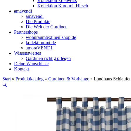
Kollektion Edelweiss
Kollektion Karo mit Hirsch
amavendi
amavendi
Die Produkte
Die Welt der Gardinen
Partnershops
wohnraumtextilien-shop.de
kollektion-mt.de
amoraVENDI
Wissenswertes
Gardinen richtig pflegen
Deine Wunschliste
Kontakt
Start
»
Produktkatalog
»
Gardinen & Vorhänge
» Landhaus Schlaufens
🔍