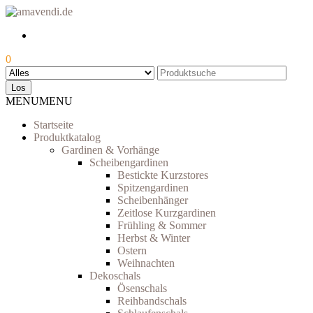
Skip
to
the
content
0
Los
MENU
MENU
Startseite
Produktkatalog
Gardinen & Vorhänge
Scheibengardinen
Bestickte Kurzstores
Spitzengardinen
Scheibenhänger
Zeitlose Kurzgardinen
Frühling & Sommer
Herbst & Winter
Ostern
Weihnachten
Dekoschals
Ösenschals
Reihbandschals