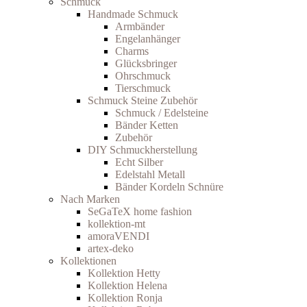
Schmuck
Handmade Schmuck
Armbänder
Engelanhänger
Charms
Glücksbringer
Ohrschmuck
Tierschmuck
Schmuck Steine Zubehör
Schmuck / Edelsteine
Bänder Ketten
Zubehör
DIY Schmuckherstellung
Echt Silber
Edelstahl Metall
Bänder Kordeln Schnüre
Nach Marken
SeGaTeX home fashion
kollektion-mt
amoraVENDI
artex-deko
Kollektionen
Kollektion Hetty
Kollektion Helena
Kollektion Ronja