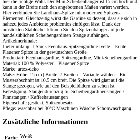
hier die richtige Wahl. Der Mini-Scheibenhänger ist 15 cm hoch und
kann in der Breite nach den angebotenen Maßen variert werden.
Hier verbinden Sie Landhaus-Spitze mit modernen Spitzen-
Elementen. Gleichzeitig wirkt die Gardine so dezent, dass sie sich in
nahezu jedes Ambiente problemlos einfügen lässt. Dank der
umstickten Stablöcher können Sie den Spitzenhänger auf jede
handelsüblichen Scheibengardinen-Stange aufhängen.
Artikelmerkmale:
Lieferumfang: 1 Stück Feenhaus-Spitzengardine Ivette – Echte
Plauener Spitze in der gewünschten Größe
Produktart: Feenhausgardine, Spitzengardine, Mini-Scheibengardine
Material: 100 % Polyester – Plauener Spitze
Marke: artex-deko
Maße: Höhe: 15 cm | Breite: 7 Breiten – Variante wählen – Ein
Musterabschnitt ist 10,5 cm breit. Die Spitze wird glatt auf die
Stange gezogen, wie auf den Beispielbildern zu sehen ist.
Befestigung: Stangendurchzug für Scheibengardinenstangen /
Pinnstangen / Kaffeehausstangen
Eigenschaft: gestickt, Spitzenbesatz
Pflege: waschbar bei 30°C Maschinen-Wäsche-Schonwaschgang
Zusätzliche Informationen
Weiß
Farbe