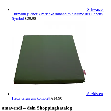
Schwarzer
Turmalin (Schörl) Perlen-Armband mit Blume des Lebens
Symbol
€
29,90
Sitzkissen
Hetty Grün uni komplett
€
14,90
amavendi – dein Shoppingkatalog