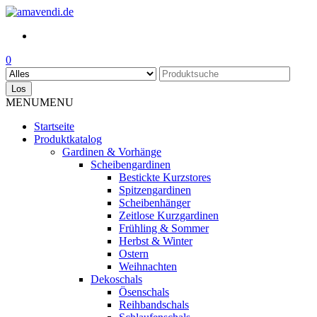
Skip
to
the
content
0
Los
MENU
MENU
Startseite
Produktkatalog
Gardinen & Vorhänge
Scheibengardinen
Bestickte Kurzstores
Spitzengardinen
Scheibenhänger
Zeitlose Kurzgardinen
Frühling & Sommer
Herbst & Winter
Ostern
Weihnachten
Dekoschals
Ösenschals
Reihbandschals