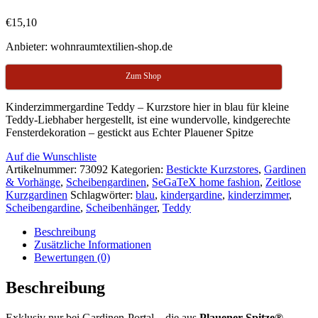
€
15,10
Anbieter: wohnraumtextilien-shop.de
Zum Shop
Kinderzimmergardine Teddy – Kurzstore hier in blau für kleine
Teddy-Liebhaber hergestellt, ist eine wundervolle, kindgerechte
Fensterdekoration – gestickt aus Echter Plauener Spitze
Auf die Wunschliste
Artikelnummer:
73092
Kategorien:
Bestickte Kurzstores
,
Gardinen
& Vorhänge
,
Scheibengardinen
,
SeGaTeX home fashion
,
Zeitlose
Kurzgardinen
Schlagwörter:
blau
,
kindergardine
,
kinderzimmer
,
Scheibengardine
,
Scheibenhänger
,
Teddy
Beschreibung
Zusätzliche Informationen
Bewertungen (0)
Beschreibung
Exklusiv nur bei Gardinen-Portal – die aus
Plauener Spitze®