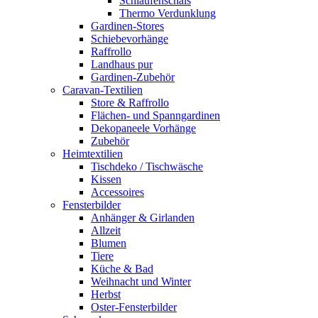
Schlaufenschals
Thermo Verdunklung
Gardinen-Stores
Schiebevorhänge
Raffrollo
Landhaus pur
Gardinen-Zubehör
Caravan-Textilien
Store & Raffrollo
Flächen- und Spanngardinen
Dekopaneele Vorhänge
Zubehör
Heimtextilien
Tischdeko / Tischwäsche
Kissen
Accessoires
Fensterbilder
Anhänger & Girlanden
Allzeit
Blumen
Tiere
Küche & Bad
Weihnacht und Winter
Herbst
Oster-Fensterbilder