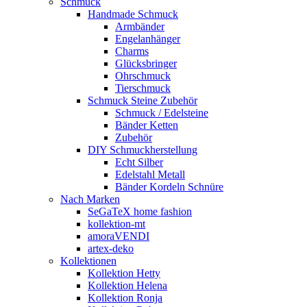
Schmuck
Handmade Schmuck
Armbänder
Engelanhänger
Charms
Glücksbringer
Ohrschmuck
Tierschmuck
Schmuck Steine Zubehör
Schmuck / Edelsteine
Bänder Ketten
Zubehör
DIY Schmuckherstellung
Echt Silber
Edelstahl Metall
Bänder Kordeln Schnüre
Nach Marken
SeGaTeX home fashion
kollektion-mt
amoraVENDI
artex-deko
Kollektionen
Kollektion Hetty
Kollektion Helena
Kollektion Ronja