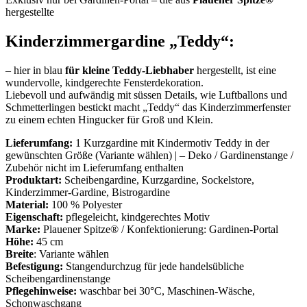
hergestellte
Kinderzimmergardine „Teddy“:
– hier in blau
für kleine Teddy-Liebhaber
hergestellt, ist eine
wundervolle, kindgerechte Fensterdekoration.
Liebevoll und aufwändig mit süssen Details, wie Luftballons und
Schmetterlingen bestickt macht „Teddy“ das Kinderzimmerfenster
zu einem echten Hingucker für Groß und Klein.
Lieferumfang:
1
Kurzgardine mit Kindermotiv Teddy in der
gewünschten Größe (Variante wählen) | – Deko / Gardinenstange /
Zubehör nicht im Lieferumfang enthalten
Produktart:
Scheibengardine, Kurzgardine, Sockelstore,
Kinderzimmer-Gardine, Bistrogardine
Material:
100 % Polyester
Eigenschaft:
pflegeleicht, kindgerechtes Motiv
Marke:
Plauener Spitze® / Konfektionierung: Gardinen-Portal
Höhe:
45 cm
Breite
: Variante wählen
Befestigung:
Stangendurchzug für jede handelsübliche
Scheibengardinenstange
Pflegehinweise:
waschbar bei 30°C, Maschinen-Wäsche,
Schonwaschgang