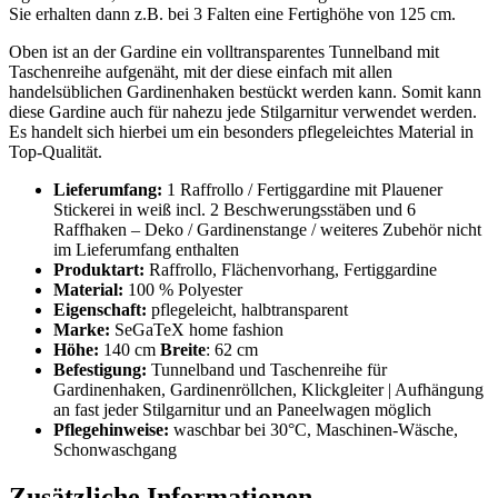
Sie erhalten dann z.B. bei 3 Falten eine Fertighöhe von 125 cm.
Oben ist an der Gardine ein volltransparentes Tunnelband mit
Taschenreihe aufgenäht, mit der diese einfach mit allen
handelsüblichen Gardinenhaken bestückt werden kann. Somit kann
diese Gardine auch für nahezu jede Stilgarnitur verwendet werden.
Es handelt sich hierbei um ein besonders pflegeleichtes Material in
Top-Qualität.
Lieferumfang:
1
Raffrollo / Fertiggardine mit Plauener
Stickerei in weiß incl. 2 Beschwerungsstäben und 6
Raffhaken – Deko / Gardinenstange / weiteres Zubehör nicht
im Lieferumfang enthalten
Produktart:
Raffrollo, Flächenvorhang, Fertiggardine
Material:
100 % Polyester
Eigenschaft:
pflegeleicht, halbtransparent
Marke:
SeGaTeX home fashion
Höhe:
140 cm
Breite
: 62 cm
Befestigung:
Tunnelband und Taschenreihe für
Gardinenhaken, Gardinenröllchen, Klickgleiter | Aufhängung
an fast jeder Stilgarnitur und an Paneelwagen möglich
Pflegehinweise:
waschbar bei 30°C, Maschinen-Wäsche,
Schonwaschgang
Zusätzliche Informationen