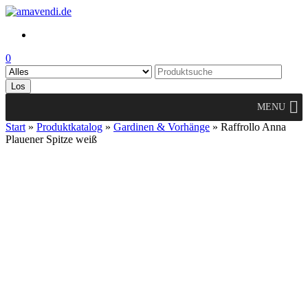
Skip
to
the
content
0
Los
MENU
Start
»
Produktkatalog
»
Gardinen & Vorhänge
» Raffrollo Anna
Plauener Spitze weiß