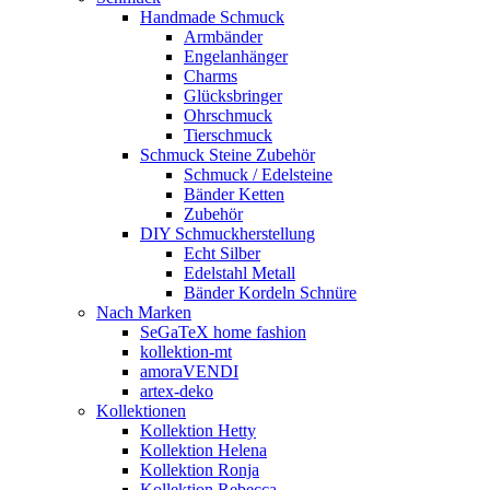
Handmade Schmuck
Armbänder
Engelanhänger
Charms
Glücksbringer
Ohrschmuck
Tierschmuck
Schmuck Steine Zubehör
Schmuck / Edelsteine
Bänder Ketten
Zubehör
DIY Schmuckherstellung
Echt Silber
Edelstahl Metall
Bänder Kordeln Schnüre
Nach Marken
SeGaTeX home fashion
kollektion-mt
amoraVENDI
artex-deko
Kollektionen
Kollektion Hetty
Kollektion Helena
Kollektion Ronja
Kollektion Rebecca