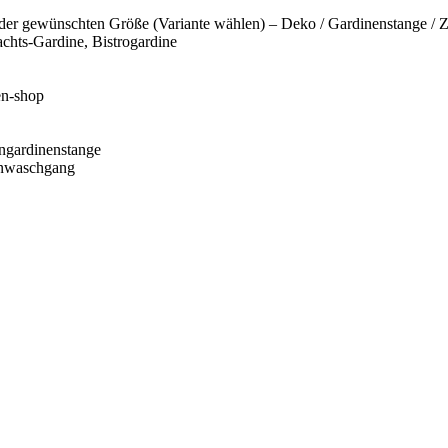
der gewünschten Größe (Variante wählen) – Deko / Gardinenstange / Z
chts-Gardine, Bistrogardine
en-shop
engardinenstange
onwaschgang