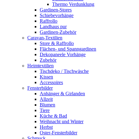
Thermo Verdunklung
Gardinen-Stores
Schiebevorhänge
Raffrollo
Landhaus pur
Gardinen-Zubehör
Caravan-Textilien
Store & Raffrollo
Flächen- und Spanngardinen
Dekopaneele Vorhänge
Zubehör
Heimtextilien
Tischdeko / Tischwäsche
Kissen
Accessoires
Fensterbilder
Anhänger & Girlanden
Allzeit
Blumen
Tiere
Küche & Bad
Weihnacht und Winter
Herbst
Oster-Fensterbilder
Schmuck