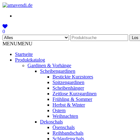
Skip
to
the
content
0
Los
MENU
MENU
Startseite
Produktkatalog
Gardinen & Vorhänge
Scheibengardinen
Bestickte Kurzstores
Spitzengardinen
Scheibenhänger
Zeitlose Kurzgardinen
Frühling & Sommer
Herbst & Winter
Ostern
Weihnachten
Dekoschals
Ösenschals
Reihbandschals
Schlaufenschals