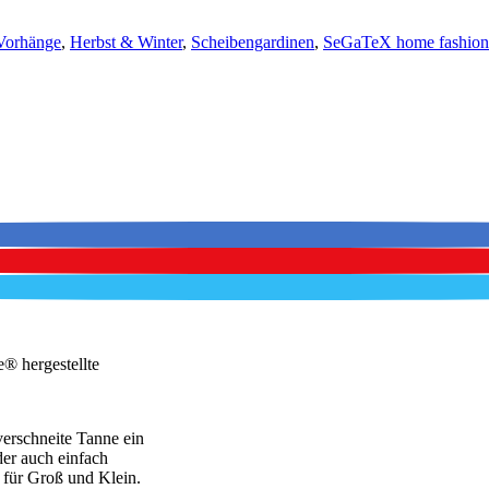
Vorhänge
,
Herbst & Winter
,
Scheibengardinen
,
SeGaTeX home fashion
e® hergestellte
verschneite Tanne ein
der auch einfach
 für Groß und Klein.