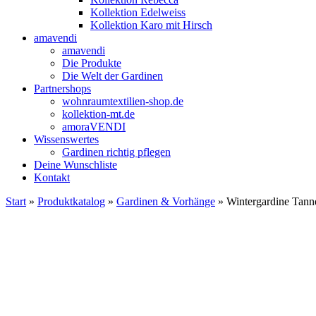
Kollektion Edelweiss
Kollektion Karo mit Hirsch
amavendi
amavendi
Die Produkte
Die Welt der Gardinen
Partnershops
wohnraumtextilien-shop.de
kollektion-mt.de
amoraVENDI
Wissenswertes
Gardinen richtig pflegen
Deine Wunschliste
Kontakt
Start
»
Produktkatalog
»
Gardinen & Vorhänge
» Wintergardine Tann