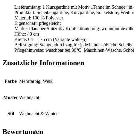
Lieferumfang: 1 Kurzgardine mit Motiv „Tanne im Schnee“ in 
Produktart: Scheibengardine, Kurzgardine, Sockelstore, Weihna
Material: 100 % Polyester
Eigenschaft: pflegeleicht
Marke: Plauener Spitze® / Konfektionierung: wohnraumtextili
Höhe: 40 cm
Breite: 64 – 176 cm (Variante wählen)
Befestigung: Stangendurchzug für jede handelsübliche Scheib
Pflegehinweise: waschbar bei 30°C, Maschinen-Wäsche, Sch
Zusätzliche Informationen
Farbe
Mehrfarbig, Weiß
Muster
Weihnacht
Stil
Weihnacht & Winter
Bewertungen