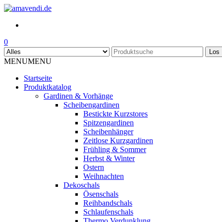
Skip
to
the
content
0
Los
MENU
MENU
Startseite
Produktkatalog
Gardinen & Vorhänge
Scheibengardinen
Bestickte Kurzstores
Spitzengardinen
Scheibenhänger
Zeitlose Kurzgardinen
Frühling & Sommer
Herbst & Winter
Ostern
Weihnachten
Dekoschals
Ösenschals
Reihbandschals
Schlaufenschals
Thermo Verdunklung