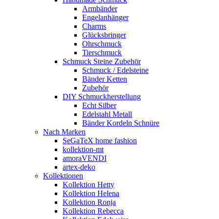
Armbänder
Engelanhänger
Charms
Glücksbringer
Ohrschmuck
Tierschmuck
Schmuck Steine Zubehör
Schmuck / Edelsteine
Bänder Ketten
Zubehör
DIY Schmuckherstellung
Echt Silber
Edelstahl Metall
Bänder Kordeln Schnüre
Nach Marken
SeGaTeX home fashion
kollektion-mt
amoraVENDI
artex-deko
Kollektionen
Kollektion Hetty
Kollektion Helena
Kollektion Ronja
Kollektion Rebecca