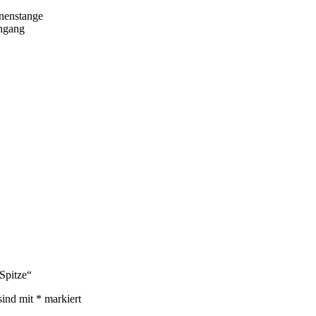
inenstange
hgang
Spitze“
sind mit
*
markiert