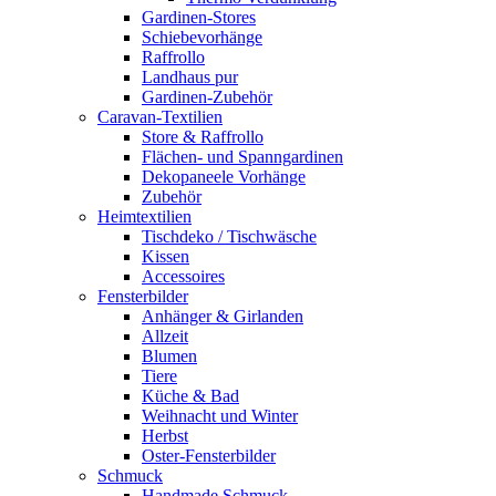
Gardinen-Stores
Schiebevorhänge
Raffrollo
Landhaus pur
Gardinen-Zubehör
Caravan-Textilien
Store & Raffrollo
Flächen- und Spanngardinen
Dekopaneele Vorhänge
Zubehör
Heimtextilien
Tischdeko / Tischwäsche
Kissen
Accessoires
Fensterbilder
Anhänger & Girlanden
Allzeit
Blumen
Tiere
Küche & Bad
Weihnacht und Winter
Herbst
Oster-Fensterbilder
Schmuck
Handmade Schmuck