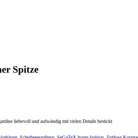
er Spitze
rdine liebevoll und aufwändig mit vielen Details bestickt
Vorhänge
,
Scheibengardinen
,
SeGaTeX home fashion
,
Zeitlose Kurzga