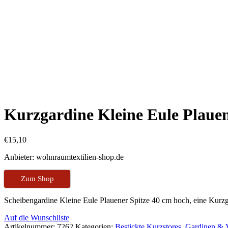
Kurzgardine Kleine Eule Plauen
€
15,10
Anbieter: wohnraumtextilien-shop.de
Zum Shop
Scheibengardine Kleine Eule Plauener Spitze 40 cm hoch, eine Kurzga
Auf die Wunschliste
Artikelnummer:
7262
Kategorien:
Bestickte Kurzstores
,
Gardinen & 