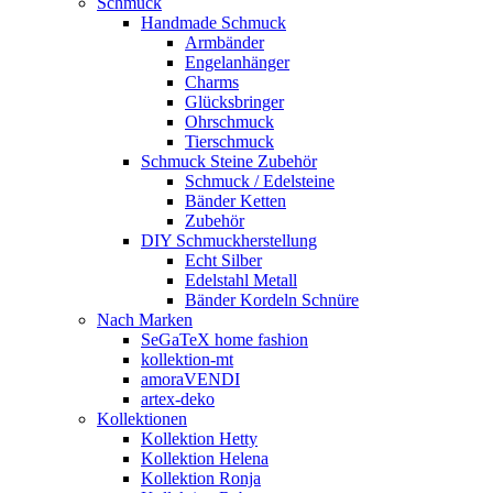
Schmuck
Handmade Schmuck
Armbänder
Engelanhänger
Charms
Glücksbringer
Ohrschmuck
Tierschmuck
Schmuck Steine Zubehör
Schmuck / Edelsteine
Bänder Ketten
Zubehör
DIY Schmuckherstellung
Echt Silber
Edelstahl Metall
Bänder Kordeln Schnüre
Nach Marken
SeGaTeX home fashion
kollektion-mt
amoraVENDI
artex-deko
Kollektionen
Kollektion Hetty
Kollektion Helena
Kollektion Ronja