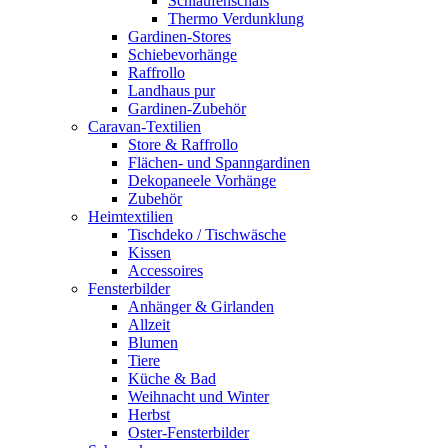
Schlaufenschals
Thermo Verdunklung
Gardinen-Stores
Schiebevorhänge
Raffrollo
Landhaus pur
Gardinen-Zubehör
Caravan-Textilien
Store & Raffrollo
Flächen- und Spanngardinen
Dekopaneele Vorhänge
Zubehör
Heimtextilien
Tischdeko / Tischwäsche
Kissen
Accessoires
Fensterbilder
Anhänger & Girlanden
Allzeit
Blumen
Tiere
Küche & Bad
Weihnacht und Winter
Herbst
Oster-Fensterbilder