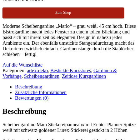
Zum Shop
Moderne Scheibengardine „Marlo“ – grau weiß, 45 cm hoch. Diese
Bistrogardine macht jedes Fenster zu einem tollen Blickfang und
passt sich mit ihrem zeitlos-eleganten Design in nahezu jedes
Ambiente ein. Der ebenfalls umstickte Stangendurchzug macht das
Dekorieren wirklich einfach. Gardinenstange durch die Stablöcher
schieben – fertig!
Auf die Wunschliste
Kategorien:
artex-deko
,
Bestickte Kurzstores
,
Gardinen &
Vorhänge
,
Scheibengardinen
,
Zeitlose Kurzgardinen
Beschreibung
Zusätzliche Informationen
Bewertungen (0)
Beschreibung
Scheibengardine Mara Stickereipanneaux mit Echter Plauner Spitze
weiß mit schwarz-goldener Lurex-Stickerei gestickt in 2 Höhen