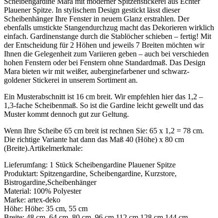
Scheibengardine Mara mit moderner Spitzenstickerei aus Echter
Plauener Spitze. In stylischem Design gestickt lässt dieser
Scheibenhänger Ihre Fenster in neuem Glanz erstrahlen. Der
ebenfalls umstickte Stangendurchzug macht das Dekorieren wirklich
einfach. Gardinenstange durch die Stablöcher schieben – fertig! Mit
der Entscheidung für 2 Höhen und jeweils 7 Breiten möchten wir
Ihnen die Gelegenheit zum Variieren geben – auch bei verschieden
hohen Fenstern oder bei Fenstern ohne Standardmaß. Das Design
Mara bieten wir mit weißer, auberginefarbener und schwarz-
goldener Stickerei in unserem Sortiment an.
Ein Musterabschnitt ist 16 cm breit. Wir empfehlen hier das 1,2 –
1,3-fache Scheibenmaß. So ist die Gardine leicht gewellt und das
Muster kommt dennoch gut zur Geltung.
Wenn Ihre Scheibe 65 cm breit ist rechnen Sie: 65 x 1,2 = 78 cm.
Die richtige Variante hat dann das Maß 40 (Höhe) x 80 cm
(Breite).Artikelmerkmale:
Lieferumfang: 1 Stück Scheibengardine Plauener Spitze
Produktart: Spitzengardine, Scheibengardine, Kurzstore,
Bistrogardine,Scheibenhänger
Material: 100% Polyester
Marke: artex-deko
Höhe: Höhe: 35 cm, 55 cm
Breite: 48 cm, 64 cm, 80 cm, 96 cm 112 cm 128 cm 144 cm