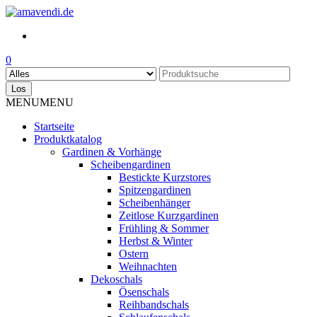
Skip
to
the
content
0
Los
MENU
MENU
Startseite
Produktkatalog
Gardinen & Vorhänge
Scheibengardinen
Bestickte Kurzstores
Spitzengardinen
Scheibenhänger
Zeitlose Kurzgardinen
Frühling & Sommer
Herbst & Winter
Ostern
Weihnachten
Dekoschals
Ösenschals
Reihbandschals